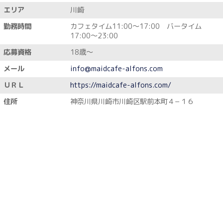
エリア
川崎
勤務時間
カフェタイム11:00～17:00 バータイム
17:00～23:00
応募資格
18歳～
メール
info@maidcafe-alfons.com
ＵＲＬ
https://maidcafe-alfons.com/
住所
神奈川県川崎市川崎区駅前本町４−１６