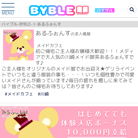
MENU
バイブル-BYBLE-
あるふぉんす
あるふぉんす
の求人情報
メイドカフェ
初ご帰宅ご主人様お嬢様大歓迎！！！メディ
アで大人気の川崎メイド喫茶あるふぉんすで
す♪
ご主人様をオリジナルのメイド服でお出迎え★ゲリライベン
トでいつもと違う服装の事も・・・！いつも個性豊かで可愛
いメイドさんが揃っています♪毎日の疲れを癒しに来てみて
は？皆さんのご帰宅お待ちしております♪
#メイドカフェ
#川崎