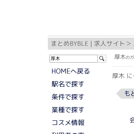
まとめBYBLE | 求人サイト
検
厚木
の
索:
HOMEへ戻る
厚木 
駅名で探す
も
条件で探す
業種で探す
コスメ情報