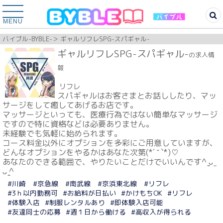
MENU
バイブル-BYBLE-
ギャルリフレSPG-スパギャル-
ギャルリフレSPG-スパギャル-
の求人情
報
リフレ
スパギャルはお客さまとお話ししたり、マッ
サージをして癒してあげるお店です。
マッサージといっても、医療行為ではない簡単なマッサージ
ですので特に資格などは必要ありません。
未経験でも気軽に始められます。
コース料金以外にオプションを多彩にご用意していますが、
どんなオプションをやるかはあなた次第(*´ ˘ `*)♡
あなたのできる範囲で、やりたいことだけでいいんです^ ̳ᴗ ̫
ᴗ ̳^
#川崎
#京急線
#南武線
#京浜東北線
#リフレ
#3ｈ以内勤務可
#お給料が日払い
#かけもちOK
#リフレ
#体験入店
#制服レンタルあり
#即体験入店可能
#友達同士の応募
#週１日から働ける
#高収入が得られる