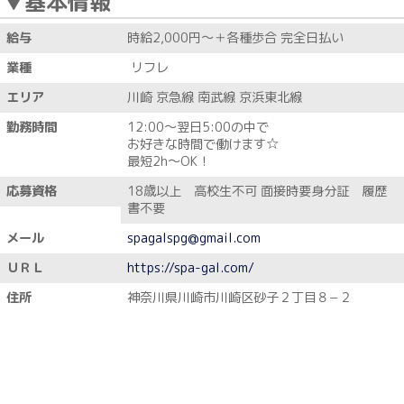
▼基本情報
給与
時給2,000円～＋各種歩合 完全日払い
業種
リフレ
エリア
川崎 京急線 南武線 京浜東北線
勤務時間
12:00～翌日5:00の中で
お好きな時間で働けます☆
最短2h～OK！
応募資格
18歳以上 高校生不可 面接時要身分証 履歴
書不要
メール
spagalspg@gmail.com
ＵＲＬ
https://spa-gal.com/
住所
神奈川県川崎市川崎区砂子２丁目８−２