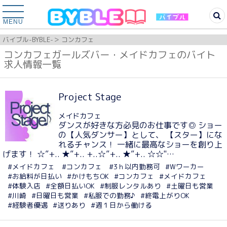
MENU
バイブル-BYBLE-
コンカフェ
コンカフェガールズバー・メイドカフェのバイト
求人情報一覧
Project Stage
メイドカフェ
ダンスが好きな方必見のお仕事です◎ ショー
の【人気ダンサー】として、 【スター】にな
れるチャンス！ 一緒に最高なショーを創り上
げます！ ☆”+.. ★”+.. +..☆”+.. ★”+.. ☆☆"…
#メイドカフェ
#コンカフェ
#3ｈ以内勤務可
#Wワーカー
#お給料が日払い
#かけもちOK
#コンカフェ
#メイドカフェ
#体験入店
#全額日払いOK
#制服レンタルあり
#土曜日も営業
#川崎
#日曜日も営業
#私服での勤務♪
#終電上がりOK
#経験者優遇
#送りあり
#週１日から働ける