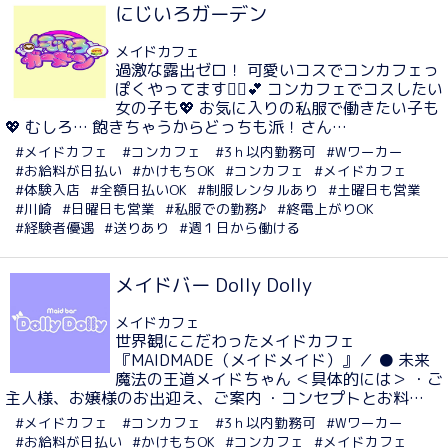
にじいろガーデン
メイドカフェ
過激な露出ゼロ！ 可愛いコスでコンカフェっ
ぽくやってます🙆‍♀️💕 コンカフェでコスしたい
女の子も💖 お気に入りの私服で働きたい子も
💖 むしろ… 飽きちゃうからどっちも派！さん…
#メイドカフェ
#コンカフェ
#3ｈ以内勤務可
#Wワーカー
#お給料が日払い
#かけもちOK
#コンカフェ
#メイドカフェ
#体験入店
#全額日払いOK
#制服レンタルあり
#土曜日も営業
#川崎
#日曜日も営業
#私服での勤務♪
#終電上がりOK
#経験者優遇
#送りあり
#週１日から働ける
メイドバー Dolly Dolly
メイドカフェ
世界観にこだわったメイドカフェ
『MAIDMADE（メイドメイド）』／ ● 未来
魔法の王道メイドちゃん ＜具体的には＞ ・ご
主人様、お嬢様のお出迎え、ご案内 ・コンセプトとお料…
#メイドカフェ
#コンカフェ
#3ｈ以内勤務可
#Wワーカー
#お給料が日払い
#かけもちOK
#コンカフェ
#メイドカフェ