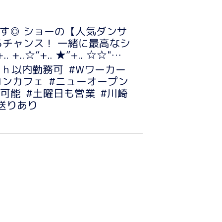
す◎ ショーの【人気ダンサ
るチャンス！ 一緒に最高なシ
+..☆”+.. ★”+.. ☆☆"…
3ｈ以内勤務可
#Wワーカー
コンカフェ
#ニューオープン
店可能
#土曜日も営業
#川崎
送りあり