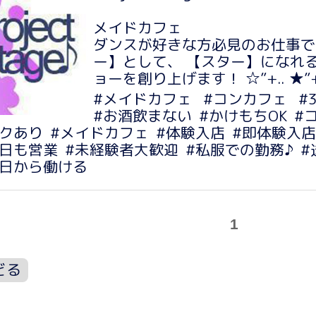
メイドカフェ
ダンスが好きな方必見のお仕事で
ー】として、 【スター】になれ
ョーを創り上げます！ ☆”+.. ★”+.. 
#メイドカフェ
#コンカフェ
#
#お酒飲まない
#かけもちOK
#
ックあり
#メイドカフェ
#体験入店
#即体験入
曜日も営業
#未経験者大歓迎
#私服での勤務♪
#
１日から働ける
1
どる