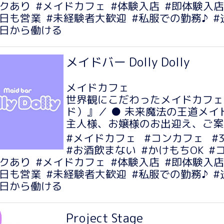
ックあり
#メイドカフェ
#体験入店
#即体験入
曜日も営業
#未経験者大歓迎
#私服での勤務♪
#
１日から働ける
メイドバー Dolly Dolly
メイドカフェ
世界観にこだわったメイドカフェ 『
ド）』／ ● 未来魔法の王道メイ
主人様、お嬢様のお出迎え、ご案
#メイドカフェ
#コンカフェ
#
#お酒飲まない
#かけもちOK
#
ックあり
#メイドカフェ
#体験入店
#即体験入
曜日も営業
#未経験者大歓迎
#私服での勤務♪
#
１日から働ける
Project Stage