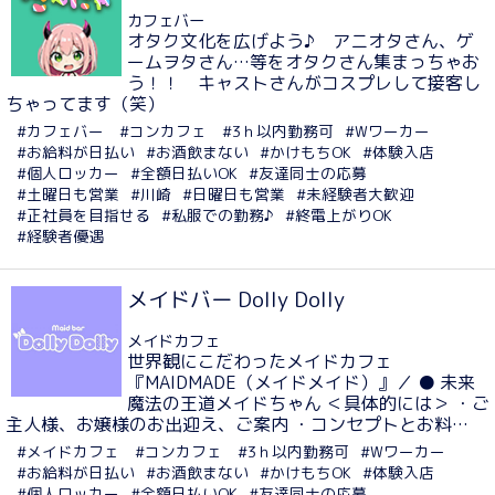
カフェバー
オタク文化を広げよう♪ アニオタさん、ゲ
ームヲタさん…等をオタクさん集まっちゃお
う！！ キャストさんがコスプレして接客し
ちゃってます（笑）
#カフェバー
#コンカフェ
#3ｈ以内勤務可
#Wワーカー
#お給料が日払い
#お酒飲まない
#かけもちOK
#体験入店
#個人ロッカー
#全額日払いOK
#友達同士の応募
#土曜日も営業
#川崎
#日曜日も営業
#未経験者大歓迎
#正社員を目指せる
#私服での勤務♪
#終電上がりOK
#経験者優遇
メイドバー Dolly Dolly
メイドカフェ
世界観にこだわったメイドカフェ
『MAIDMADE（メイドメイド）』／ ● 未来
魔法の王道メイドちゃん ＜具体的には＞ ・ご
主人様、お嬢様のお出迎え、ご案内 ・コンセプトとお料…
#メイドカフェ
#コンカフェ
#3ｈ以内勤務可
#Wワーカー
#お給料が日払い
#お酒飲まない
#かけもちOK
#体験入店
#個人ロッカー
#全額日払いOK
#友達同士の応募