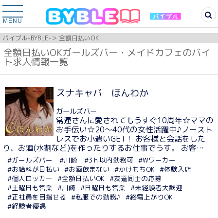
MENU
バイブル-BYBLE-
全額日払いOK
全額日払いOKガールズバー・メイドカフェのバイ
ト求人情報一覧
スナキャバ ほんわか
ガールズバー
常連さんに愛されてもうすぐ10周年☆ママの
お手伝い☆20～40代の女性活躍中♪ノースト
レスでお小遣いGET！ お客様と会話をした
り、お酒(水割など)を作ったりするお仕事でうす。 お客…
#ガールズバー
#川崎
#3ｈ以内勤務可
#Wワーカー
#お給料が日払い
#お酒飲まない
#かけもちOK
#体験入店
#個人ロッカー
#全額日払いOK
#友達同士の応募
#土曜日も営業
#川崎
#日曜日も営業
#未経験者大歓迎
#正社員を目指せる
#私服での勤務♪
#終電上がりOK
#経験者優遇