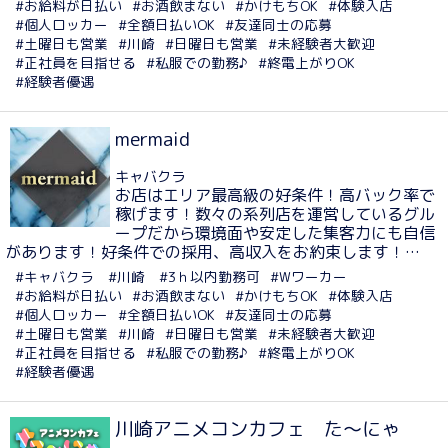
#お給料が日払い
#お酒飲まない
#かけもちOK
#体験入店
#個人ロッカー
#全額日払いOK
#友達同士の応募
#土曜日も営業
#川崎
#日曜日も営業
#未経験者大歓迎
#正社員を目指せる
#私服での勤務♪
#終電上がりOK
#経験者優遇
mermaid
キャバクラ
お店はエリア最高級の好条件！高バック率で
稼げます！数々の系列店を運営しているグル
ープだから環境面や安定した集客力にも自信
があります！好条件での採用、高収入をお約束します！…
#キャバクラ
#川崎
#3ｈ以内勤務可
#Wワーカー
#お給料が日払い
#お酒飲まない
#かけもちOK
#体験入店
#個人ロッカー
#全額日払いOK
#友達同士の応募
#土曜日も営業
#川崎
#日曜日も営業
#未経験者大歓迎
#正社員を目指せる
#私服での勤務♪
#終電上がりOK
#経験者優遇
川崎アニメコンカフェ た～にゃ