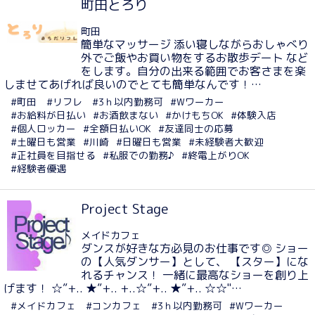
町田とろり
町田
簡単なマッサージ 添い寝しながらおしゃべり
外でご飯やお買い物をするお散歩デート など
をします。自分の出来る範囲でお客さまを楽
しませてあげれば良いのでとても簡単なんです！…
#町田
#リフレ
#3ｈ以内勤務可
#Wワーカー
#お給料が日払い
#お酒飲まない
#かけもちOK
#体験入店
#個人ロッカー
#全額日払いOK
#友達同士の応募
#土曜日も営業
#川崎
#日曜日も営業
#未経験者大歓迎
#正社員を目指せる
#私服での勤務♪
#終電上がりOK
#経験者優遇
Project Stage
メイドカフェ
ダンスが好きな方必見のお仕事です◎ ショー
の【人気ダンサー】として、 【スター】にな
れるチャンス！ 一緒に最高なショーを創り上
げます！ ☆”+.. ★”+.. +..☆”+.. ★”+.. ☆☆"…
#メイドカフェ
#コンカフェ
#3ｈ以内勤務可
#Wワーカー