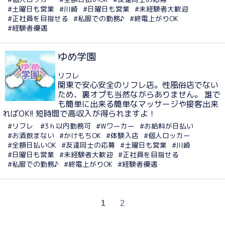
#土曜日も営業
#川崎
#日曜日も営業
#未経験者大歓迎
#正社員を目指せる
#私服での勤務♪
#終電上がりOK
#経験者優遇
ゆめ学園
リフレ
関東で安心安全のリフレ店。性風俗店でない
ため、裏オプも当然ながらありません。 誰で
も簡単に出来る簡単なマッサージや接客出来
ればOK!! 短時間で高収入が得られますよ！
#リフレ
#3ｈ以内勤務可
#Wワーカー
#お給料が日払い
#お酒飲まない
#かけもちOK
#体験入店
#個人ロッカー
#全額日払いOK
#友達同士の応募
#土曜日も営業
#川崎
#日曜日も営業
#未経験者大歓迎
#正社員を目指せる
#私服での勤務♪
#終電上がりOK
#経験者優遇
1
2