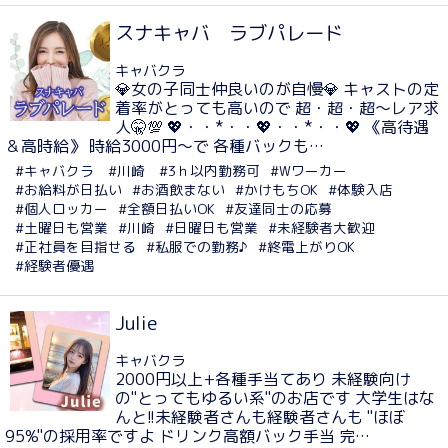
スナキャバ ラブパレード
キャバクラ
💎女の子同士仲良いのが自慢💎 キャストの定
着率がとっても高いので 超・超・超〜レア求
人🤫💯 💖・・*・・💖・・*・・💖 《高待遇
＆高時給》 時給3000円〜で 各種バックも…
#キャバクラ
#川崎
#3ｈ以内勤務可
#Wワーカー
#お給料が日払い
#お酒飲まない
#かけもちOK
#体験入店
#個人ロッカー
#全額日払いOK
#友達同士の応募
#土曜日も営業
#川崎
#日曜日も営業
#未経験者大歓迎
#正社員を目指せる
#私服での勤務♪
#終電上がりOK
#経験者優遇
Julie
キャバクラ
2000円以上+各種手当てあり 未経験向け
の"とってもゆるい系"のお店です 大学生はな
んと!!未経験者さんも経験者さんも "ほぼ
95%"の採用率ですよ ドリンク高額バック手当 完…