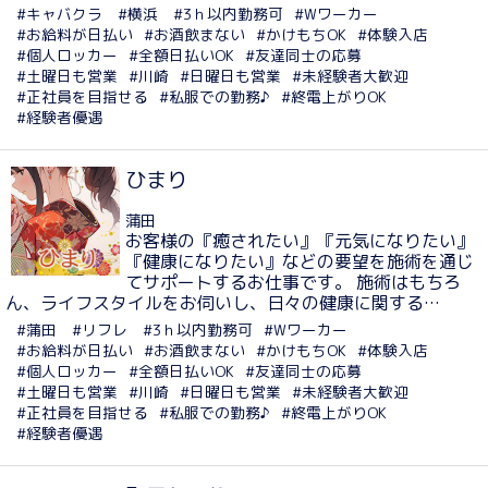
#キャバクラ
#横浜
#3ｈ以内勤務可
#Wワーカー
#お給料が日払い
#お酒飲まない
#かけもちOK
#体験入店
#個人ロッカー
#全額日払いOK
#友達同士の応募
#土曜日も営業
#川崎
#日曜日も営業
#未経験者大歓迎
#正社員を目指せる
#私服での勤務♪
#終電上がりOK
#経験者優遇
ひまり
蒲田
お客様の『癒されたい』『元気になりたい』
『健康になりたい』などの要望を施術を通じ
てサポートするお仕事です。 施術はもちろ
ん、ライフスタイルをお伺いし、日々の健康に関する…
#蒲田
#リフレ
#3ｈ以内勤務可
#Wワーカー
#お給料が日払い
#お酒飲まない
#かけもちOK
#体験入店
#個人ロッカー
#全額日払いOK
#友達同士の応募
#土曜日も営業
#川崎
#日曜日も営業
#未経験者大歓迎
#正社員を目指せる
#私服での勤務♪
#終電上がりOK
#経験者優遇